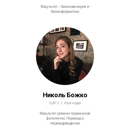
Факультет – биоинженерия и
биоинформатика
Николь Божко
КубГУ, г. Краснодар
Факультет романо-германской
филологии, Перевод и
переводоведение